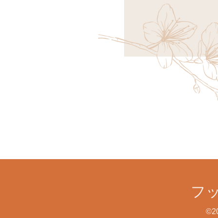
フッ
©2