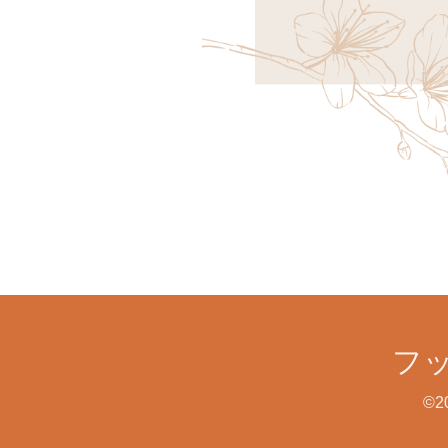
フッ
©2