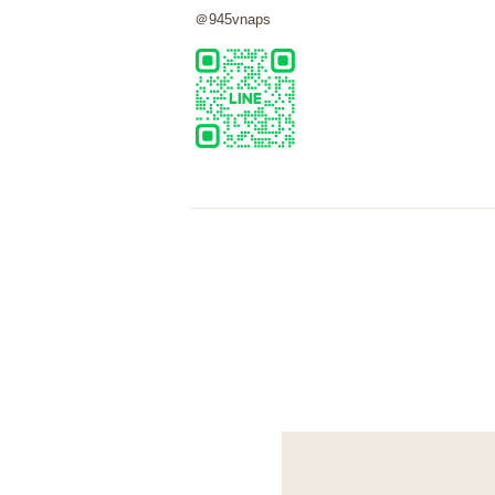
＠
945vnaps