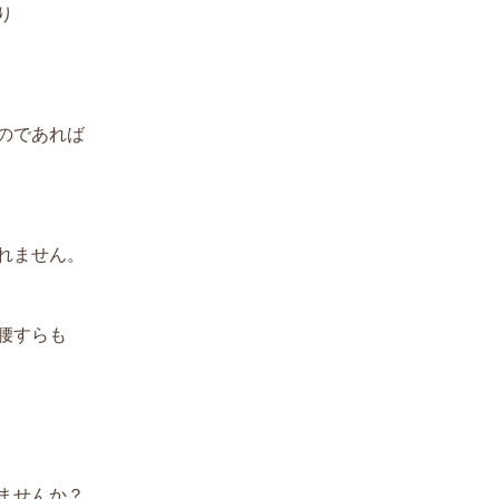
り
のであれば
れません。
腰すらも
ませんか？