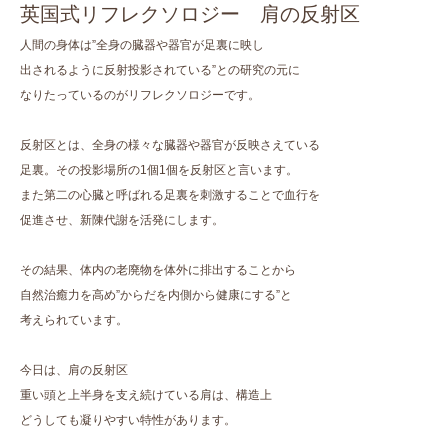
英国式リフレクソロジー 肩の反射区
人間の身体は”全身の臓器や器官が足裏に映し
出されるように反射投影されている”との研究の元に
なりたっているのがリフレクソロジーです。
反射区とは、全身の様々な臓器や器官が反映さえている
足裏。その投影場所の1個1個を反射区と言います。
また第二の心臓と呼ばれる足裏を刺激することで血行を
促進させ、新陳代謝を活発にします。
その結果、体内の老廃物を体外に排出することから
自然治癒力を高め”からだを内側から健康にする”と
考えられています。
今日は、肩の反射区
重い頭と上半身を支え続けている肩は、構造上
どうしても凝りやすい特性があります。