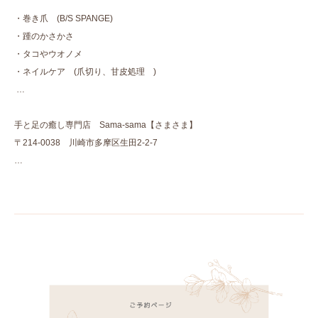
・巻き爪 (B/S SPANGE)
・踵のかさかさ
・タコやウオノメ
・ネイルケア (爪切り、甘皮処理 )
…
手と足の癒し専門店 Sama-sama【さまさま】
〒214-0038 川崎市多摩区生田2-2-7
…