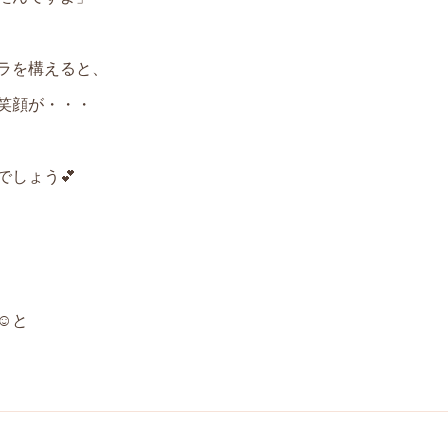
ラを構えると、
笑顔が・・・
しょう💕
☺と